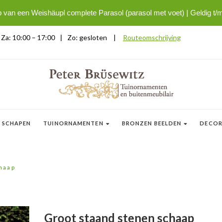
p van een Weishäupl complete Parasol (parasol met voet) | Geldig t/
| Za: 10:00 – 17:00
|
Zo: gesloten
|
Routeomschrijving
 SCHAPEN
TUINORNAMENTEN
BRONZEN BEELDEN
DECOR
haap
Groot staand stenen schaap