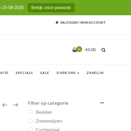
m 15-08-2026
Bekijk onze parasols
INLOGGEN
/
MIJN ACCOUNT
0
€
0.00
ATIE
SPECIALS
SALE
OVER ONS
ZAKELIJK
Filter op categorie
Beelden
Zonnewijzers
Cortenstaal