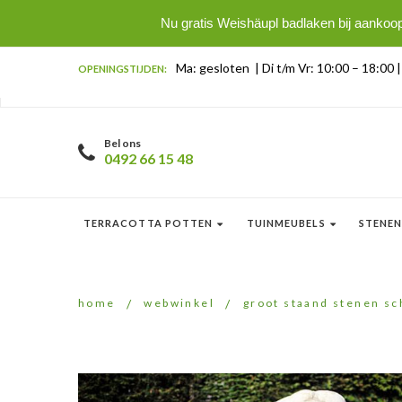
Nu gratis Weishäupl badlaken bij aankoo
Ma: gesloten | Di t/m Vr: 10:00 – 18:00 
OPENINGSTIJDEN:
Bel ons
0492 66 15 48
TERRACOTTA POTTEN
TUINMEUBELS
STENEN
home
/
webwinkel
/
groot staand stenen sc