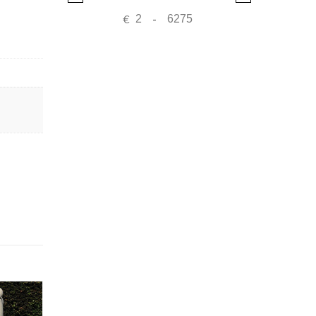
Stoelen
€
-
Tafels
Decoratie
Dieren
Fonteinen
Fruitstuk
potten
Vazen
Vazen met sokkel
Vogelbakken
Zuilen
Hardsteen