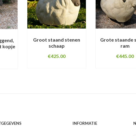
Grote staande 
Groot staand stenen
ggend,
ram
schaap
t kopje
€
445.00
€
425.00
TGEGEVENS
INFORMATIE
N