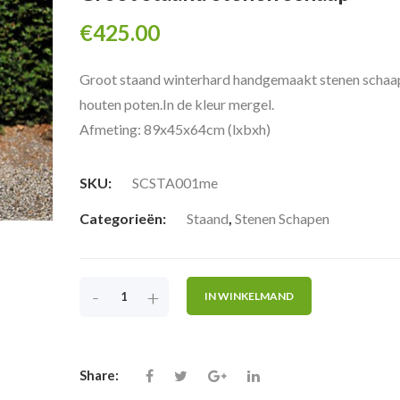
€
425.00
Groot staand winterhard handgemaakt stenen schaa
houten poten.In de kleur mergel.
Afmeting: 89x45x64cm (lxbxh)
SKU:
SCSTA001me
Categorieën:
Staand
,
Stenen Schapen
-
+
IN WINKELMAND
Share: