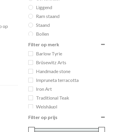
Liggend
Ram staand
Staand
p op
Bollen
Potten
Filter op merk
Schalen
Barlow Tyrie
Voetjes
Brüsewitz Arts
Zuilen
Handmade stone
Banken
Impruneta terracotta
Bijzettafels & hockers
Iron Art
Ligbedden
Traditional Teak
Lounge
Weishäupl
Parasols
Filter op prijs
Parasolvoeten
Relax chairs