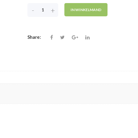
-
+
IN WINKELMAND
Share: