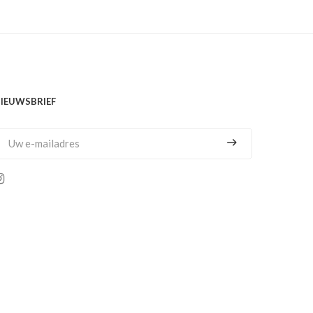
€
529.00
IEUWSBRIEF