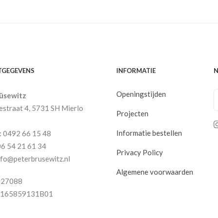
TGEGEVENS
INFORMATIE
N
Openingstijden
rüsewitz
straat 4, 5731 SH Mierlo
Projecten
Informatie bestellen
: 0492 66 15 48
06 54 21 61 34
Privacy Policy
info@peterbrusewitz.nl
Algemene voorwaarden
027088
L165859131B01