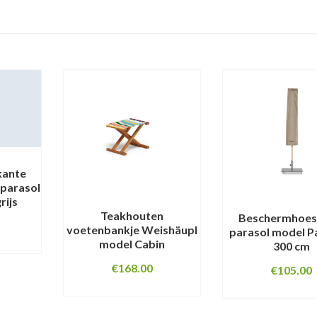
kante
 parasol
rijs
Teakhouten
Beschermhoes
voetenbankje Weishäupl
parasol model 
model Cabin
300 cm
€
168.00
€
105.00