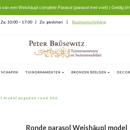
p van een Weishäupl complete Parasol (parasol met voet) | Geldig t/
| Za: 10:00 – 17:00
|
Zo: gesloten
|
Routeomschrijving
 SCHAPEN
TUINORNAMENTEN
BRONZEN BEELDEN
DECOR
pl model pagoden rond 300
Ronde parasol Weishäupl model