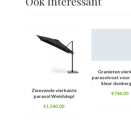
Ook Interessant
Granieten vier
parasolvoet voor
kleur donkerg
Zwevende vierkante
€
746.00
parasol Weishäupl
€
1,580.00