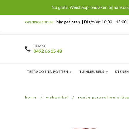
Nu gratis Weishäupl badlaken bij aankoo
Ma: gesloten | Di t/m Vr: 10:00 – 18:00 
OPENINGSTIJDEN:
Bel ons
0492 66 15 48
TERRACOTTA POTTEN
TUINMEUBELS
STENEN
home
/
webwinkel
/
ronde parasol weishäu