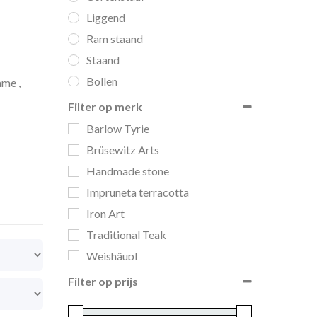
Liggend
Ram staand
Staand
Bollen
ame ,
Potten
Filter op merk
Schalen
Barlow Tyrie
Voetjes
Brüsewitz Arts
Zuilen
Handmade stone
Banken
Impruneta terracotta
Bijzettafels & hockers
Iron Art
Ligbedden
Traditional Teak
Lounge
Weishäupl
Parasols
Filter op prijs
Parasolvoeten
Relax chairs