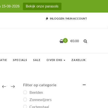
m 15-08-2026
Bekijk onze parasols
INLOGGEN
/
MIJN ACCOUNT
0
€
0.00
ATIE
SPECIALS
SALE
OVER ONS
ZAKELIJK
Filter op categorie
Beelden
Zonnewijzers
Cortenstaal