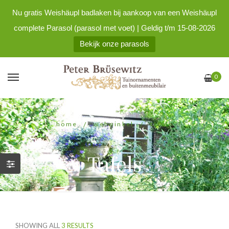
Nu gratis Weishäupl badlaken bij aankoop van een Weishäupl
complete Parasol (parasol met voet) | Geldig t/m 15-08-2026
Bekijk onze parasols
0
home
/
webwinkel
/
tafels
Tafels
SHOWING ALL
3 RESULTS