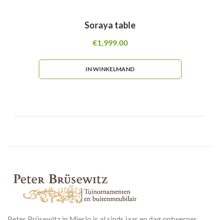
Soraya table
€
1,999.00
IN WINKELMAND
Peter Brüsewitz in Mierlo is al sinds jaar en dag ontwerper,