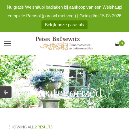
Nu gratis Weishäupl badlaken bij aankoop van een Weishäupl
complete Parasol (parasol met voet) | Geldig t/m 15-08-2026
Bekijk onze parasols
0
home
/
webwinkel
/
uncategorized
Uncategorized
SHOWING ALL
2 RESULTS