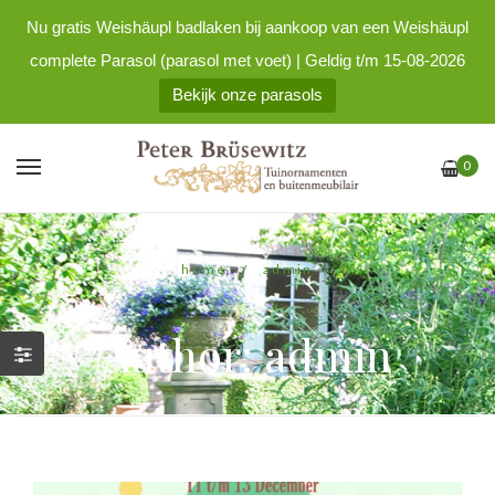
Nu gratis Weishäupl badlaken bij aankoop van een Weishäupl
complete Parasol (parasol met voet) | Geldig t/m 15-08-2026
Bekijk onze parasols
0
home
/
admin
Author: admin